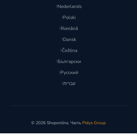
Nederlands
Polski
Română
Dansk
Čeština
Български
Русский
עברית
© 2026 Shoponlina. Часть
Pidya Group