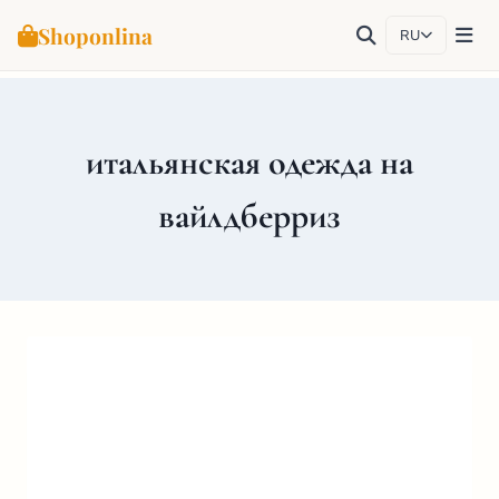
Shoponlina
RU
Перейти
к
содержимому
итальянская одежда на
вайлдберриз