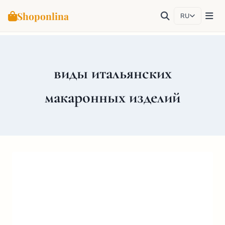
Shoponlina
RU
Перейти
к
содержимому
виды итальянских
макаронных изделий