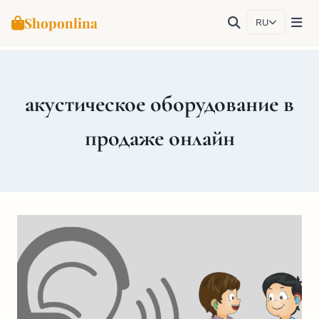
Shoponlina
RU
Перейти
к
содержимому
акустическое оборудование в
продаже онлайн