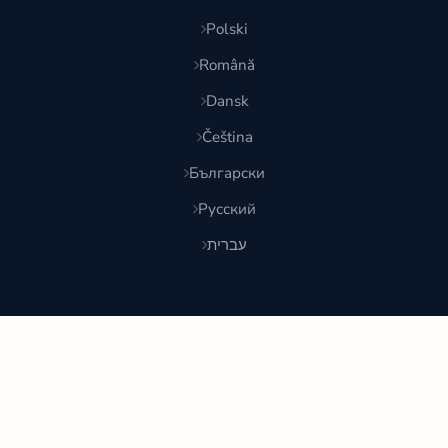
Polski
Română
Dansk
Čeština
Български
Русский
עברית
© 2026 Shoponlina. Часть
Pidya Group
Сделано с
для умных покупателей по всему миру