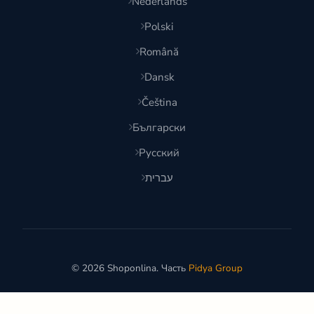
Nederlands
Polski
Română
Dansk
Čeština
Български
Русский
עברית
© 2026 Shoponlina. Часть
Pidya Group
Сделано с
для умных покупателей по всему миру