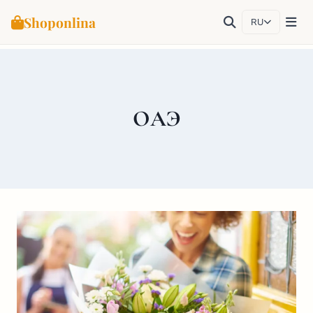
Shoponlina
RU
Перейти
к
содержимому
ОАЭ