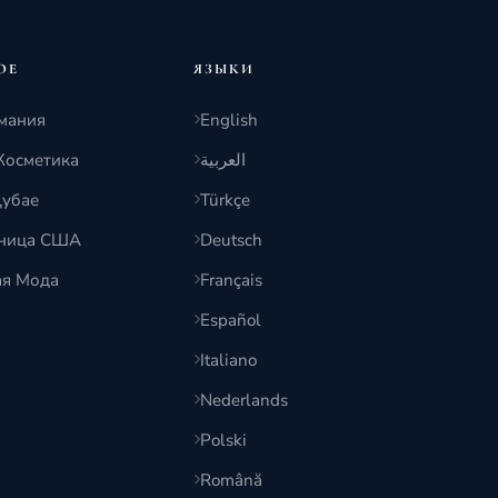
ОЕ
ЯЗЫКИ
мания
English
Косметика
العربية
Дубае
Türkçe
тница США
Deutsch
ая Мода
Français
Español
Italiano
Nederlands
Polski
Română