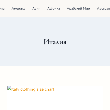
опа
Америка
Азия
Африка
Арабский Мир
Австрал
Италия