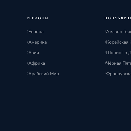
РЕГИОНЫ
ПОПУЛЯРН
Европа
Амазон Гер
Америка
Корейская 
Азия
Шопинг в 
Африка
Чёрная Пя
Арабский Мир
Французск