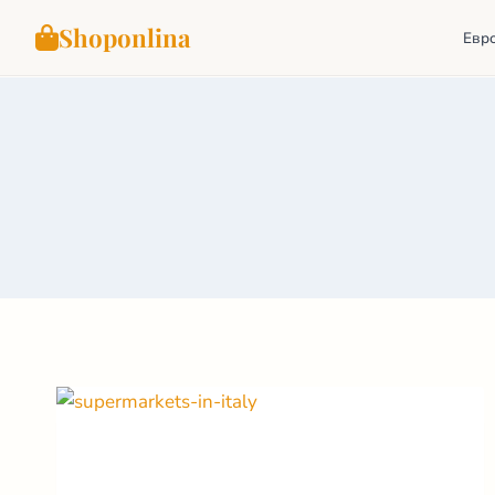
Shoponlina
Евр
Перейти
к
содержимому