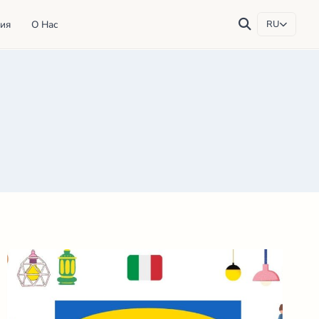
ия
О Нас
RU