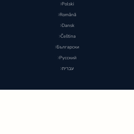
Polski
Română
Dansk
Čeština
Български
Русский
עברית
© 2026 Shoponlina. Часть
Pidya Group
Сделано с
для умных покупателей по всему миру