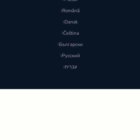
Română
Dansk
Čeština
Български
Русский
עברית
© 2026 Shoponlina. Часть
Pidya Group
Сделано с
для умных покупателей по всему миру