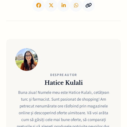
DESPRE AUTOR
Hatice Kulali
Buna ziua! Numele meu este Hatice Kulalı, cetățean
turc și farmacist. Sunt pasionat de shopping! Am
petrecut nenumărate ore răsfoind prin magazinele
online și descoperind oferte uimitoare. Vă voi arăta
cum să găsiți cele mai bune oferte, să comparați
prețurile și să alegeți produsele potrivite nevoilor dvs.