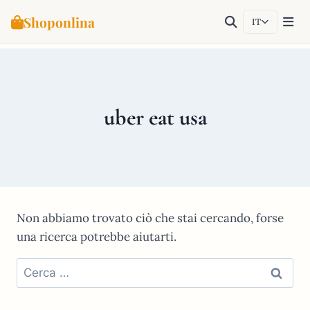
Shoponlina
IT
Salta
al
contenuto
uber eat usa
Non abbiamo trovato ciò che stai cercando, forse
una ricerca potrebbe aiutarti.
Ricerca
per: