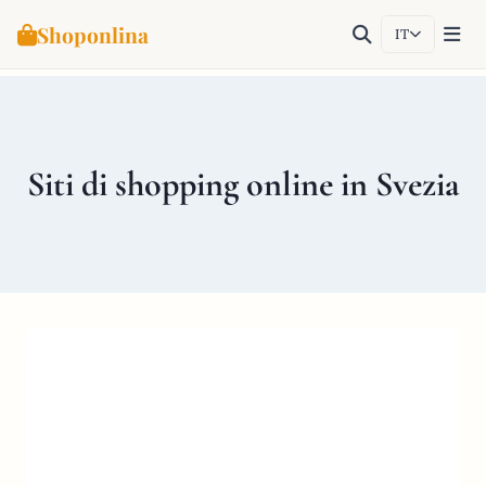
Shoponlina
IT
Salta
al
contenuto
Siti di shopping online in Svezia