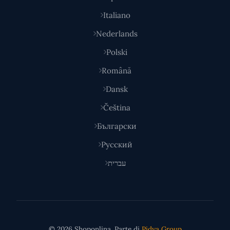
Italiano
Nederlands
Polski
Română
Dansk
Čeština
Български
Русский
עברית
© 2026 Shoponlina. Parte di
Pidya Group