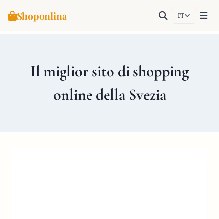
Shoponlina
IT
Salta
al
contenuto
Il miglior sito di shopping
online della Svezia