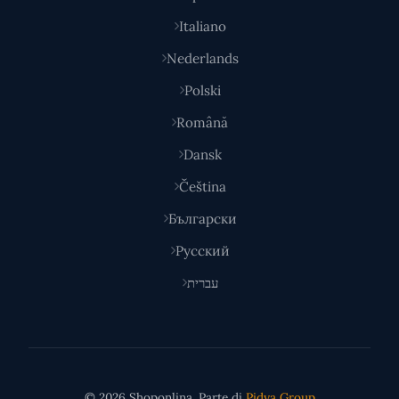
Italiano
Nederlands
Polski
Română
Dansk
Čeština
Български
Русский
עברית
© 2026 Shoponlina. Parte di
Pidya Group