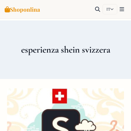
Shoponlina
IT
Salta
al
contenuto
esperienza shein svizzera