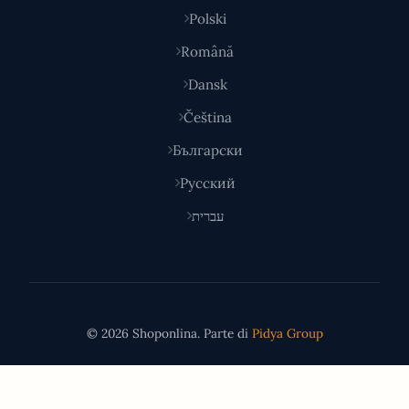
Polski
Română
Dansk
Čeština
Български
Русский
עברית
© 2026 Shoponlina. Parte di
Pidya Group
Fatto con
per acquirenti intelligenti in tutto il mondo