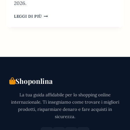
2026.
SHEIN
LEGGI DI PIÙ
SVIZZERA:
GUIDA
2026
A
DOGANA,
IVA
E
TAGLIE
Shoponlina
La tua guida affidabile per lo shopping online
internazionale. Ti insegniamo come trovare i migliori
prodotti, risparmiare denaro e fare acquisti in
sicurezza.