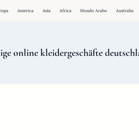
ropa
America
Asia
Africa
Mondo Arabo
Australia
lige online kleidergeschäfte deutsch