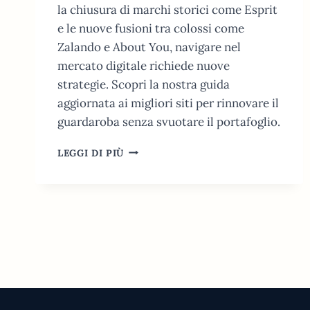
la chiusura di marchi storici come Esprit
e le nuove fusioni tra colossi come
Zalando e About You, navigare nel
mercato digitale richiede nuove
strategie. Scopri la nostra guida
aggiornata ai migliori siti per rinnovare il
guardaroba senza svuotare il portafoglio.
I
LEGGI DI PIÙ
10
MIGLIORI
SITI
DI
ABBIGLIAMENTO
ECONOMICO
IN
GERMANIA
(2026)