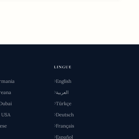
LINGUE
rmania
English
reana
العربية
Dubai
Türkçe
y USA
Deutsch
ese
Français
Español