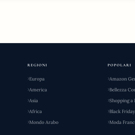
REGIONI
POPOLARI
Europa
Amazon Ge
America
Bellezza Co
Asia
Shopping a 
Africa
Black Frida
Mondo Arabo
Moda Franc