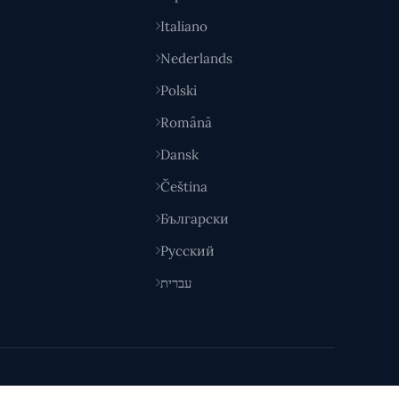
Italiano
Nederlands
Polski
Română
Dansk
Čeština
Български
Русский
עברית
Fatto con
per acquirenti intelligenti in tutto il mondo