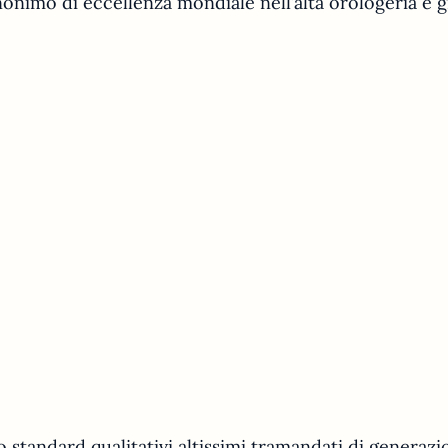
nonimo di eccellenza mondiale nell’alta orologeria e gi
standard qualitativi altissimi tramandati di generazi