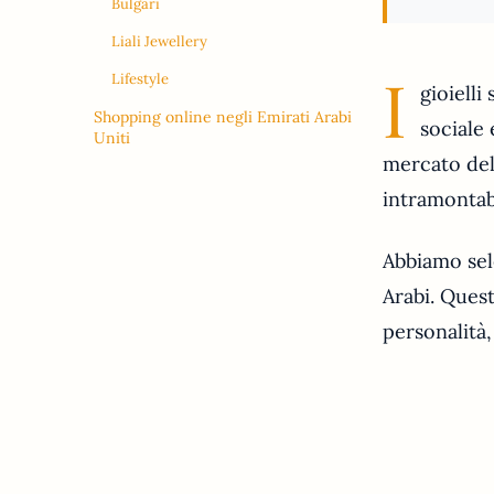
Bulgari
Liali Jewellery
I
Lifestyle
gioielli
Shopping online negli Emirati Arabi
sociale 
Uniti
mercato dell
intramontab
Abbiamo sele
Arabi. Quest
personalità,