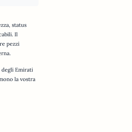
zza, status
bili. Il
fre pezzi
erna.
i degli Emirati
imono la vostra