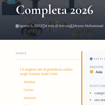
Completa 2026
Agosto 5, 2022
4 min di lettura
Menna Muhammad
INDICE
FATTI 
REGIONE
I 6 migliori siti di gioielleria online
Asia
negli Emirati Arabi Uniti
Malabar
PUNTI CH
Cartier
compra
Damiani
oro ma