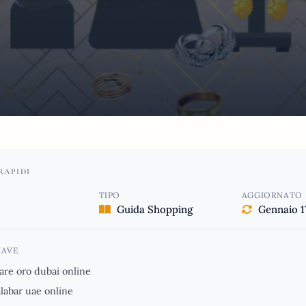
RAPIDI
TIPO
AGGIORNATO
Guida Shopping
Gennaio 1
IAVE
re oro dubai online
labar uae online