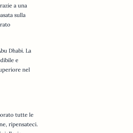
grazie a una
asata sulla
erato
Abu Dhabi. La
dibile e
uperiore nel
orato tutte le
ne, ripensateci.