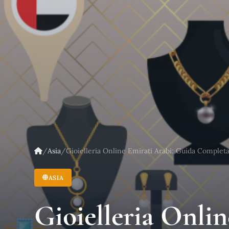
/
Asia
/
Gioielleria Online Emirati Arabi: Guida Complet
ASIA
Gioielleria Onli