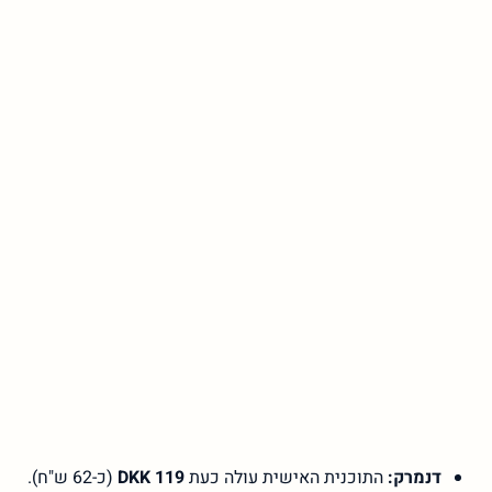
דנמרק:
התוכנית האישית עולה כעת
119 DKK
(כ-62 ש"ח).