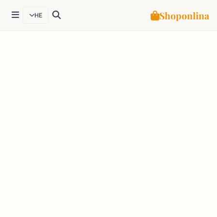
Shoponlina
HE
Ski
t
conten