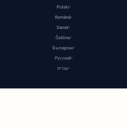
Polski
Română
Dansk
Čeština
Български
Русский
עברית
© 2026 Shoponlina. חלק מ
Pidya Group
נוצר עם
לקונים חכמים ברחבי העולם