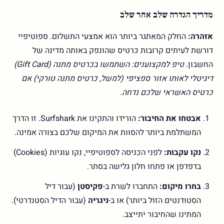
מדריך הגדרה שלב אחר שלב
אזהרה:
החלק המאתגר ביותר הוא אמצעי התשלום. ספוטיפיי
דורשת לעיתים קרובות כרטיס שהונפק באותה מדינה של
החשבון.
טיפ למקצוענים: השתמשו בכרטיס מתנה (Gift Card)
דיגיטלי לאותו אזור ספציפי (למשל, כרטיס מתנה טורקי) אם
כרטיס האשראי שלכם נדחה.
אבטחו את החיבור:
הורידו והתקינו את Surfshark. זו הדרך
המשתלמת ביותר להסוות את המיקום שלכם בצורה אמינה.
נקו עקבות:
לפני הכניסה לספוטיפיי, נקו עוגיות (Cookies)
בדפדפן או פתחו חלון גלישה בסתר.
בחרו מיקום:
התחברו לשרת ב-
פקיסטן
(עבור דיל
הסטודנטים הזול ביותר) או ב-
ניגריה
(עבור הדיל הסטנדרטי).
המתינו שהחיבור יתייצב.