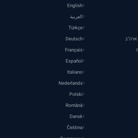
English
العربية
Türkçe
ארה"ב
Deutsch
Français
Español
Italiano
Nederlands
Polski
Română
Dansk
Čeština