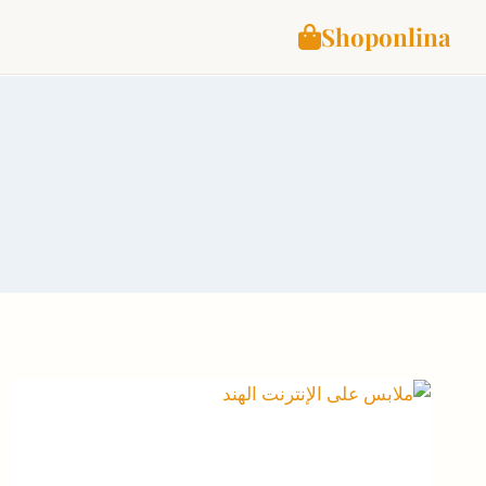
Shoponlina
Ski
t
conten