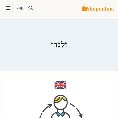
Shoponlina
HE
Ski
t
conten
זלנדו