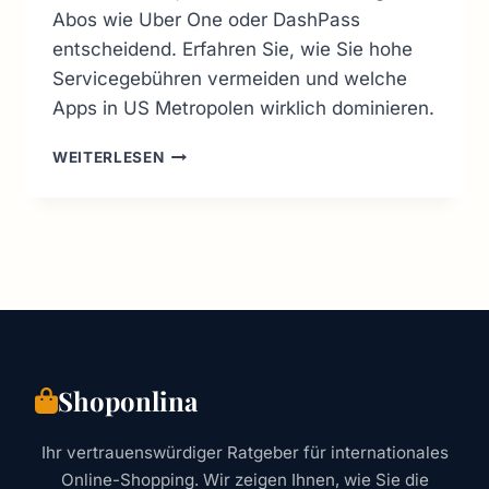
Abos wie Uber One oder DashPass
entscheidend. Erfahren Sie, wie Sie hohe
Servicegebühren vermeiden und welche
Apps in US Metropolen wirklich dominieren.
FOOD
WEITERLESEN
DELIVERY
USA:
TOP
APPS
&
VERSTECKTE
KOSTEN
(2026
GUIDE)
Shoponlina
Ihr vertrauenswürdiger Ratgeber für internationales
Online-Shopping. Wir zeigen Ihnen, wie Sie die