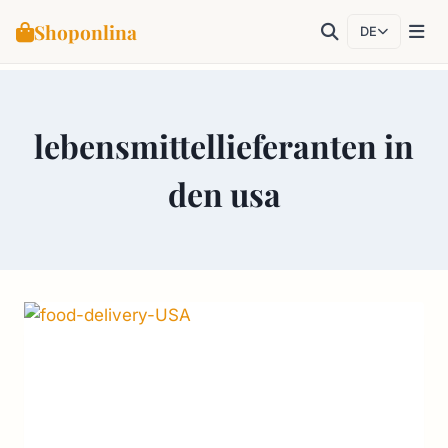
Shoponlina
DE
Zum
Inhalt
lebensmittellieferanten in
springen
den usa