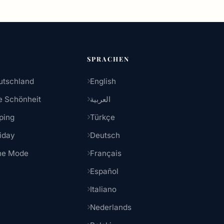
SPRACHEN
tschland
English
e Schönheit
العربية
ping
Türkçe
iday
Deutsch
he Mode
Français
Español
Italiano
Nederlands