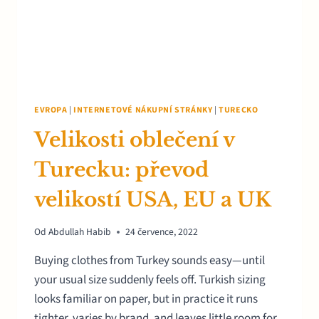
EVROPA
|
INTERNETOVÉ NÁKUPNÍ STRÁNKY
|
TURECKO
Velikosti oblečení v
Turecku: převod
velikostí USA, EU a UK
Od
Abdullah Habib
24 července, 2022
Buying clothes from Turkey sounds easy—until
your usual size suddenly feels off. Turkish sizing
looks familiar on paper, but in practice it runs
tighter, varies by brand, and leaves little room for