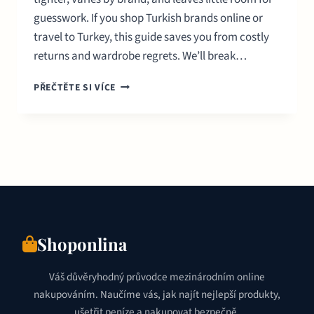
guesswork. If you shop Turkish brands online or
travel to Turkey, this guide saves you from costly
returns and wardrobe regrets. We’ll break…
VELIKOSTI
PŘEČTĚTE SI VÍCE
OBLEČENÍ
V
TURECKU:
PŘEVOD
VELIKOSTÍ
USA,
EU
A
UK
Shoponlina
Váš důvěryhodný průvodce mezinárodním online
nakupováním. Naučíme vás, jak najít nejlepší produkty,
ušetřit peníze a nakupovat bezpečně.