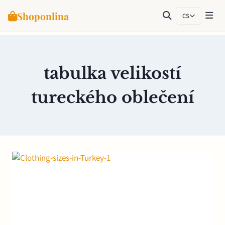
Shoponlina
CS
Přeskočit
na
obsah
tabulka velikostí
tureckého oblečení