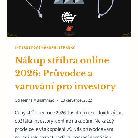
INTERNETOVÉ NÁKUPNÍ STRÁNKY
Nákup stříbra online
2026: Průvodce a
varování pro investory
Od
Menna Muhammad
13 července, 2022
Ceny stříbra v roce 2026 dosahují rekordních výšin,
což láká investory k online nákupům. Ne každý
prodejce je však spolehlivý. Náš průvodce vám
poradí, jak poznat padělky pomocí domácích