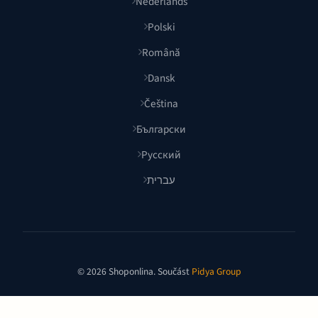
Nederlands
Polski
Română
Dansk
Čeština
Български
Русский
עברית
© 2026 Shoponlina. Součást
Pidya Group
Vytvořeno s
pro chytré nakupující po celém světě