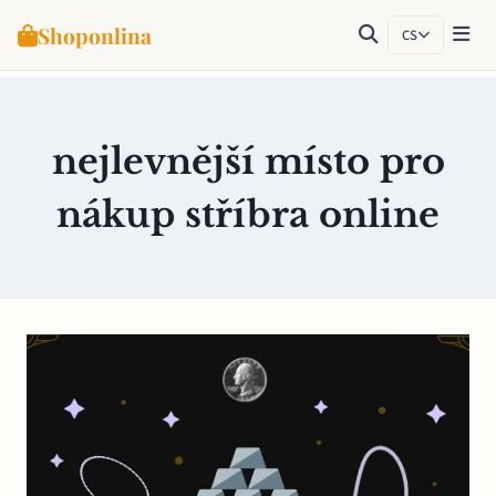
Shoponlina
CS
Přeskočit
na
obsah
nejlevnější místo pro
nákup stříbra online