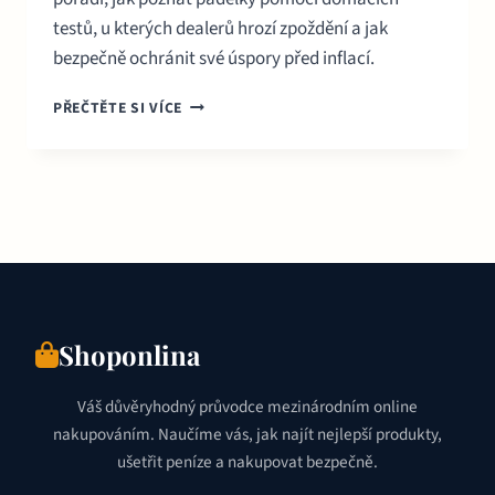
testů, u kterých dealerů hrozí zpoždění a jak
bezpečně ochránit své úspory před inflací.
NÁKUP
PŘEČTĚTE SI VÍCE
STŘÍBRA
ONLINE
2026:
PRŮVODCE
A
VAROVÁNÍ
PRO
INVESTORY
Shoponlina
Váš důvěryhodný průvodce mezinárodním online
nakupováním. Naučíme vás, jak najít nejlepší produkty,
ušetřit peníze a nakupovat bezpečně.