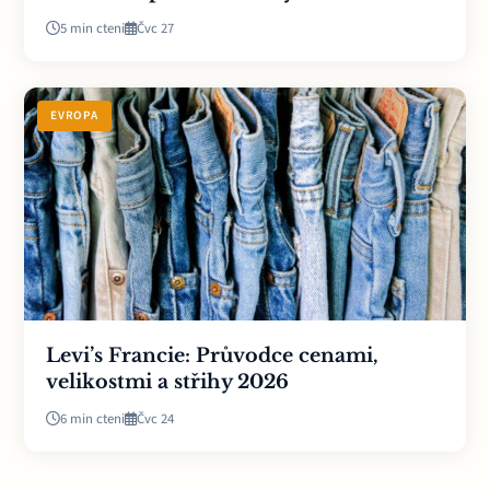
5 min cteni
Čvc 27
EVROPA
Levi’s Francie: Průvodce cenami,
velikostmi a střihy 2026
6 min cteni
Čvc 24