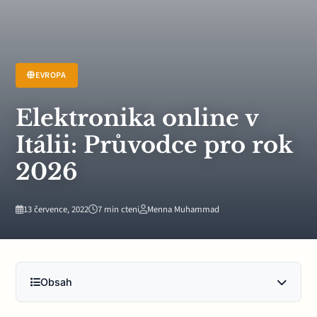
EVROPA
Elektronika online v
Itálii: Průvodce pro rok
2026
13 července, 2022
7 min cteni
Menna Muhammad
Obsah