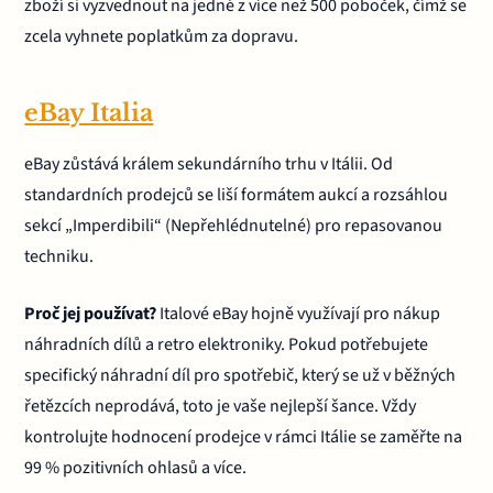
zboží si vyzvednout na jedné z více než 500 poboček, čímž se
zcela vyhnete poplatkům za dopravu.
eBay Italia
eBay zůstává králem sekundárního trhu v Itálii. Od
standardních prodejců se liší formátem aukcí a rozsáhlou
sekcí „Imperdibili“ (Nepřehlédnutelné) pro repasovanou
techniku.
Proč jej používat?
Italové eBay hojně využívají pro nákup
náhradních dílů a retro elektroniky. Pokud potřebujete
specifický náhradní díl pro spotřebič, který se už v běžných
řetězcích neprodává, toto je vaše nejlepší šance. Vždy
kontrolujte hodnocení prodejce v rámci Itálie se zaměřte na
99 % pozitivních ohlasů a více.