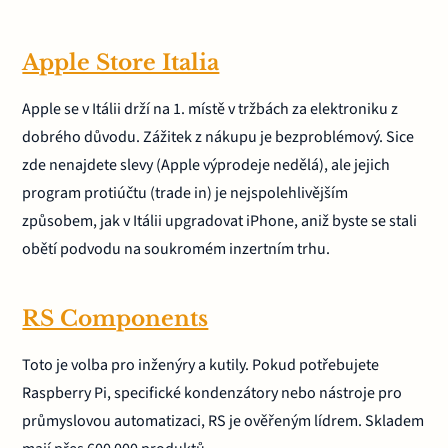
Apple Store Italia
Apple se v Itálii drží na 1. místě v tržbách za elektroniku z
dobrého důvodu. Zážitek z nákupu je bezproblémový. Sice
zde nenajdete slevy (Apple výprodeje nedělá), ale jejich
program protiúčtu (trade in) je nejspolehlivějším
způsobem, jak v Itálii upgradovat iPhone, aniž byste se stali
obětí podvodu na soukromém inzertním trhu.
RS Components
Toto je volba pro inženýry a kutily. Pokud potřebujete
Raspberry Pi, specifické kondenzátory nebo nástroje pro
průmyslovou automatizaci, RS je ověřeným lídrem. Skladem