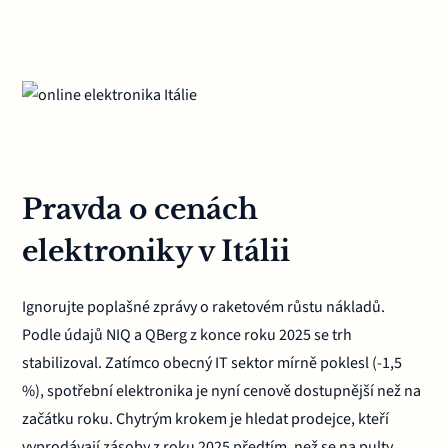
Pravda o cenách
elektroniky v Itálii
Ignorujte poplašné zprávy o raketovém růstu nákladů.
Podle údajů NIQ a QBerg z konce roku 2025 se trh
stabilizoval. Zatímco obecný IT sektor mírně poklesl (-1,5
%), spotřební elektronika je nyní cenově dostupnější než na
začátku roku. Chytrým krokem je hledat prodejce, kteří
vyprodávají zásoby z roku 2025 předtím, než se na pulty