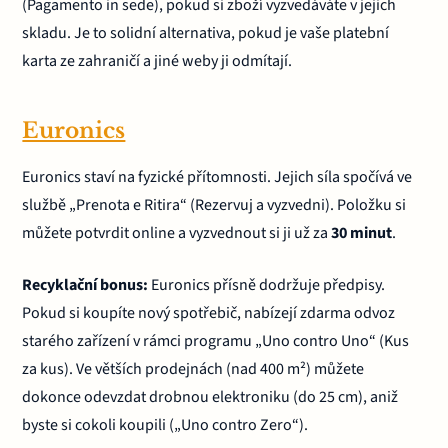
(Pagamento in sede), pokud si zboží vyzvedáváte v jejich
skladu. Je to solidní alternativa, pokud je vaše platební
karta ze zahraničí a jiné weby ji odmítají.
Euronics
Euronics staví na fyzické přítomnosti. Jejich síla spočívá ve
službě „Prenota e Ritira“ (Rezervuj a vyzvedni). Položku si
můžete potvrdit online a vyzvednout si ji už za
30 minut
.
Recyklační bonus:
Euronics přísně dodržuje předpisy.
Pokud si koupíte nový spotřebič, nabízejí zdarma odvoz
starého zařízení v rámci programu „Uno contro Uno“ (Kus
za kus). Ve větších prodejnách (nad 400 m²) můžete
dokonce odevzdat drobnou elektroniku (do 25 cm), aniž
byste si cokoli koupili („Uno contro Zero“).