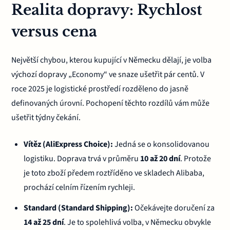
Realita dopravy: Rychlost
versus cena
Největší chybou, kterou kupující v Německu dělají, je volba
výchozí dopravy „Economy“ ve snaze ušetřit pár centů. V
roce 2025 je logistické prostředí rozděleno do jasně
definovaných úrovní. Pochopení těchto rozdílů vám může
ušetřit týdny čekání.
Vítěz (AliExpress Choice):
Jedná se o konsolidovanou
logistiku. Doprava trvá v průměru
10 až 20 dní
. Protože
je toto zboží předem roztříděno ve skladech Alibaba,
prochází celním řízením rychleji.
Standard (Standard Shipping):
Očekávejte doručení za
14 až 25 dní
. Je to spolehlivá volba, v Německu obvykle