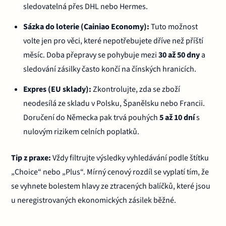
sledovatelná přes DHL nebo Hermes.
Sázka do loterie (Cainiao Economy):
Tuto možnost
volte jen pro věci, které nepotřebujete dříve než příští
měsíc. Doba přepravy se pohybuje mezi
30 až 50 dny
a
sledování zásilky často končí na čínských hranicích.
Expres (EU sklady):
Zkontrolujte, zda se zboží
neodesílá ze skladu v Polsku, Španělsku nebo Francii.
Doručení do Německa pak trvá pouhých
5 až 10 dní
s
nulovým rizikem celních poplatků.
Tip z praxe:
Vždy filtrujte výsledky vyhledávání podle štítku
„Choice“ nebo „Plus“. Mírný cenový rozdíl se vyplatí tím, že
se vyhnete bolestem hlavy ze ztracených balíčků, které jsou
u neregistrovaných ekonomických zásilek běžné.