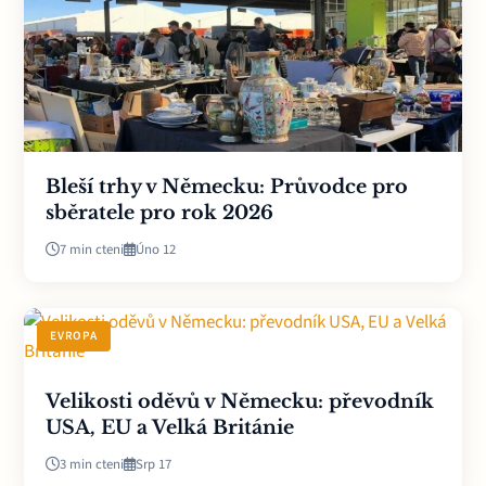
Bleší trhy v Německu: Průvodce pro
sběratele pro rok 2026
7 min cteni
Úno 12
EVROPA
Velikosti oděvů v Německu: převodník
USA, EU a Velká Británie
3 min cteni
Srp 17