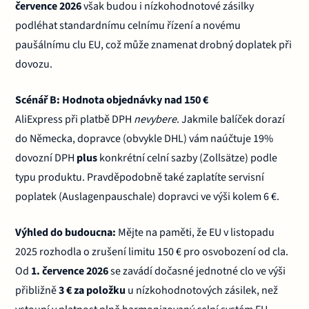
července 2026
však budou i nízkohodnotové zásilky
podléhat standardnímu celnímu řízení a novému
paušálnímu clu EU, což může znamenat drobný doplatek při
dovozu.
Scénář B: Hodnota objednávky nad 150 €
AliExpress při platbě DPH
nevybere
. Jakmile balíček dorazí
do Německa, dopravce (obvykle DHL) vám naúčtuje 19%
dovozní DPH
plus
konkrétní celní sazby (Zollsätze) podle
typu produktu. Pravděpodobně také zaplatíte servisní
poplatek (Auslagenpauschale) dopravci ve výši kolem 6 €.
Výhled do budoucna:
Mějte na paměti, že EU v listopadu
2025 rozhodla o zrušení limitu 150 € pro osvobození od cla.
Od
1. července 2026
se zavádí dočasné jednotné clo ve výši
přibližně
3 € za položku
u nízkohodnotových zásilek, než