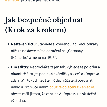
Německu
pro lepší přehled o trhu.
Jak bezpečně objednat
(Krok za krokem)
Nastavení účtu:
Stáhněte si ověřenou aplikaci (odkazy
níže) a nastavte místo doručení na „Germany“
(Německo) a měnu na „EUR“.
Hra s filtry:
Neprocházejte jen tak. Vyhledejte položku a
okamžitě filtrujte podle „4 hvězdičky a více“ a „Doprava
zdarma“. Pokud hledáte módu, můžete si porovnat
nabídku s tím, co nabízí
použité oblečení z Německa
,
abyste měli jistotu, že cena na AliExpressu je skutečně
výhodná.