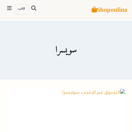
Shoponlina
AR
لتجاوز
لى
لمحتوى
سويسرا