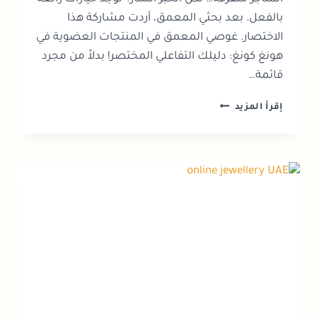
بالفعل. بعد بحثي المعمق، أردت مشاركة هذا
الاختصار. غوصي المعمق في المنتجات العضوية في
هونغ كونغ: دليلك التفاعلي المختصر! بدلاً من مجرد
قائمة…
أفضل
إقرأ المزيد
١٠
متاجر
للمنتجات
العضوية
في
هونغ
كونغ
|
المميزات،
المواقع،
التقييمات