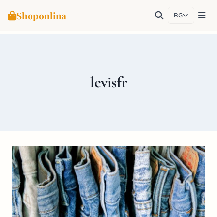
Shoponlina
BG
Към
съдържанието
levisfr