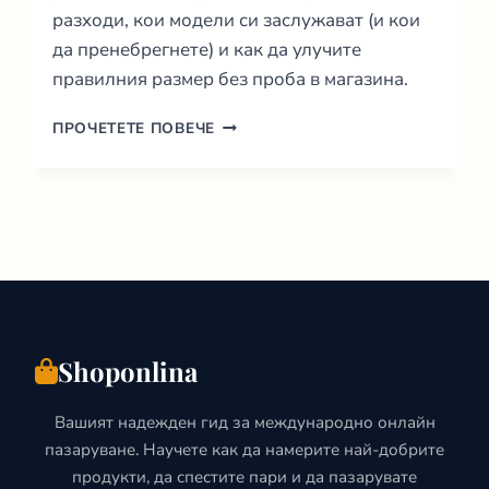
разходи, кои модели си заслужават (и кои
да пренебрегнете) и как да улучите
правилния размер без проба в магазина.
РЪКОВОДСТВО
ПРОЧЕТЕТЕ ПОВЕЧЕ
ЗА
LEVI’S
ВЪВ
ФРАНЦИЯ:
ЦЕНИ
И
РАЗМЕРИ
2026
Shoponlina
Вашият надежден гид за международно онлайн
пазаруване. Научете как да намерите най-добрите
продукти, да спестите пари и да пазарувате