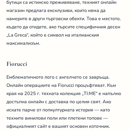
бутици са истинско преживяване, техният онлайн
магазин предлага ексклузиви, които няма да
намерите в други търговски обекти. Това е мястото,
където да отидете, ако търсите специфичния десен
„La Greca“, който е символ на италианския
максимализъм.
Fiorucci
Емблематичното лого с ангелчето се завръща.
Онлайн операциите на Fiorucci процъфтяват. Към
края на 2025 г. тяхната колекция „TI:ME“ е напълно
достъпна онлайн с доставка по целия свят. Ако
искате парче от попкултурната история — като
техните винилови поли или плетени топове —
официалният сайт е вашият основен източник.