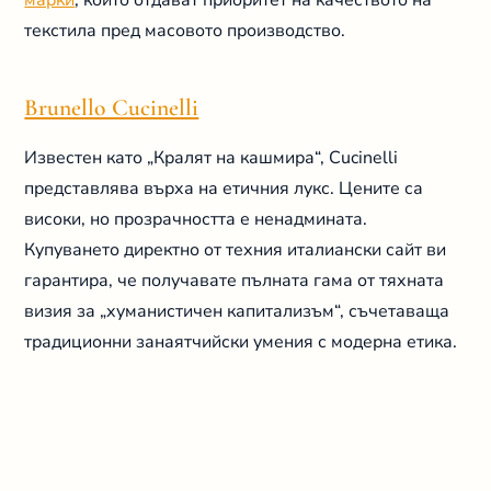
марки
, които отдават приоритет на качеството на
текстила пред масовото производство.
Brunello Cucinelli
Известен като „Кралят на кашмира“, Cucinelli
представлява върха на етичния лукс. Цените са
високи, но прозрачността е ненадмината.
Купуването директно от техния италиански сайт ви
гарантира, че получавате пълната гама от тяхната
визия за „хуманистичен капитализъм“, съчетаваща
традиционни занаятчийски умения с модерна етика.