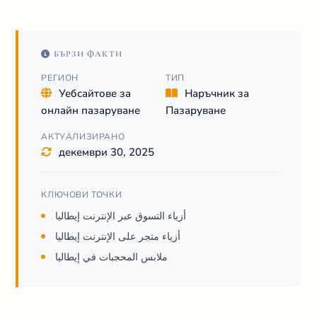
БЪРЗИ ФАКТИ
РЕГИОН
ТИП
Уебсайтове за
Наръчник за
онлайн пазаруване
Пазаруване
АКТУАЛИЗИРАНО
декември 30, 2025
КЛЮЧОВИ ТОЧКИ
أزياء التسوق عبر الإنترنت إيطاليا
أزياء متجر على الإنترنت إيطاليا
ملابس المحجبات في إيطاليا