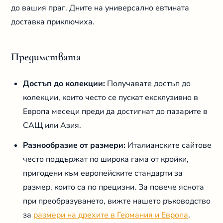
до вашия праг. Дните на универсално евтината
доставка приключиха.
Предимствата
Достъп до колекции:
Получавате достъп до
колекции, които често се пускат ексклузивно в
Европа месеци преди да достигнат до пазарите в
САЩ или Азия.
Разнообразие от размери:
Италианските сайтове
често поддържат по широка гама от кройки,
пригодени към европейските стандарти за
размер, които са по прецизни. За повече яснота
при преобразуването, вижте нашето ръководство
за
размери на дрехите в Германия и Европа
.