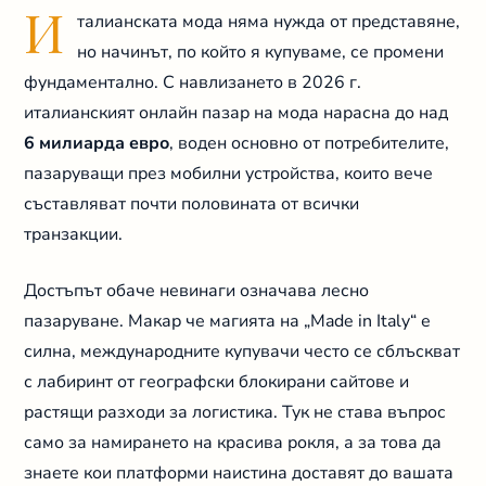
И
талианската мода няма нужда от представяне,
но начинът, по който я купуваме, се промени
фундаментално. С навлизането в 2026 г.
италианският онлайн пазар на мода нарасна до над
6 милиарда евро
, воден основно от потребителите,
пазаруващи през мобилни устройства, които вече
съставляват почти половината от всички
транзакции.
Достъпът обаче невинаги означава лесно
пазаруване. Макар че магията на „Made in Italy“ е
силна, международните купувачи често се сблъскват
с лабиринт от географски блокирани сайтове и
растящи разходи за логистика. Тук не става въпрос
само за намирането на красива рокля, а за това да
знаете кои платформи наистина доставят до вашата