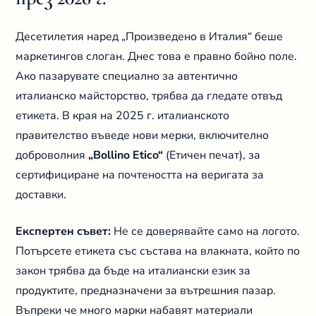
Десетилетия наред „Произведено в Италия“ беше
маркетингов слоган. Днес това е правно бойно поле.
Ако пазарувате специално за автентично
италианско майсторство, трябва да гледате отвъд
етикета. В края на 2025 г. италианското
правителство въведе нови мерки, включително
доброволния
„Bollino Etico“
(Етичен печат), за
сертифициране на почтеността на веригата за
доставки.
Експертен съвет:
Не се доверявайте само на логото.
Потърсете етикета със състава на влакната, който по
закон трябва да бъде на италиански език за
продуктите, предназначени за вътрешния пазар.
Въпреки че много марки набавят материали