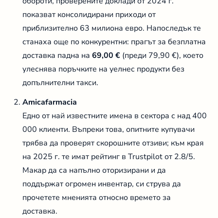
обороти, проверените доклади от 2024 г.
показват консолидирани приходи от
приблизително 63 милиона евро. Напоследък те
станаха още по конкурентни: прагът за безплатна
доставка падна на
69,00 €
(преди 79,90 €), което
улеснява поръчките на уелнес продукти без
допълнителни такси.
Amicafarmacia
Едно от най известните имена в сектора с над 400
000 клиенти. Въпреки това, опитните купувачи
трябва да проверят скорошните отзиви; към края
на 2025 г. те имат рейтинг в Trustpilot от 2.8/5.
Макар да са напълно оторизирани и да
поддържат огромен инвентар, си струва да
прочетете мненията относно времето за
доставка.