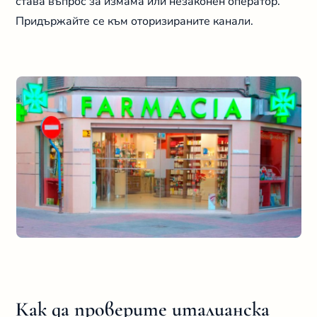
става въпрос за измама или незаконен оператор.
Придържайте се към оторизираните канали.
Как да проверите италианска