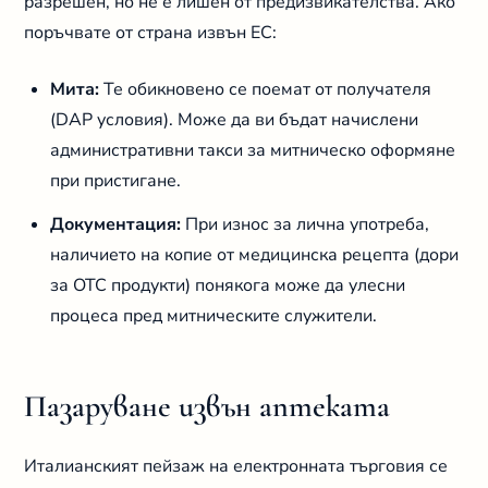
разрешен, но не е лишен от предизвикателства. Ако
поръчвате от страна извън ЕС:
Мита:
Те обикновено се поемат от получателя
(DAP условия). Може да ви бъдат начислени
административни такси за митническо оформяне
при пристигане.
Документация:
При износ за лична употреба,
наличието на копие от медицинска рецепта (дори
за OTC продукти) понякога може да улесни
процеса пред митническите служители.
Пазаруване извън аптеката
Италианският пейзаж на електронната търговия се