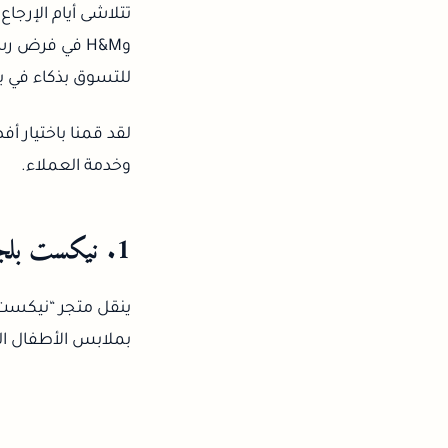
وH&M في فرض 
للتسوق بذكاء في بل
لقد قمنا باختيار أف
وخدمة العملاء.
1. نيكست بلجيكا (NEXT BELGIUM)
ينقل متجر “نيكست” أ
بملابس الأطفال الم