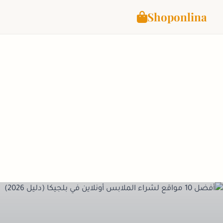
Shoponlina
لتجاوز
لى
لمحتوى