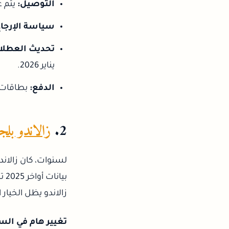
التوصيل:
يتم عادةً 
سياسة الإرجاع
تحديث العطلا
يناير 2026.
الدفع:
بطاقات ال
2.
زالاندو بلجيكا (O
لسنوات، كان زالاندو
بي
زالاندو يظل الخيار
تغيير هام في الس