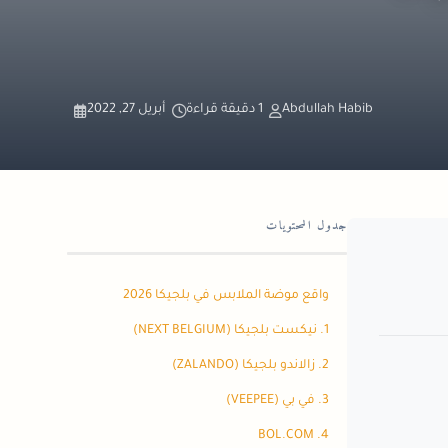
Abdullah Habib
1 دقيقة قراءة
أبريل 27, 2022
جدول المحتويات
واقع موضة الملابس في بلجيكا 2026
1. نيكست بلجيكا (NEXT BELGIUM)
2. زالاندو بلجيكا (ZALANDO)
3. في بي (VEEPEE)
4. BOL.COM