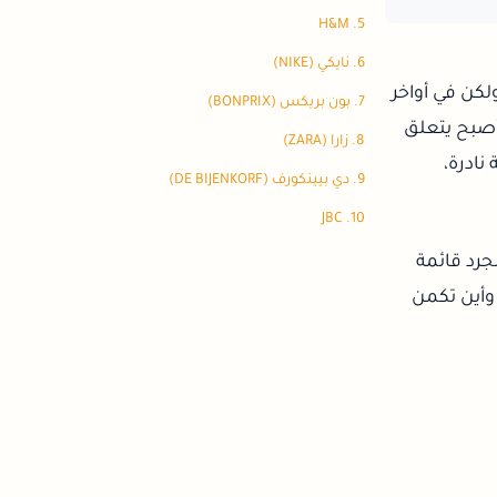
5. H&M
6. نايكي (NIKE)
لكن في أواخر
7. بون بريكس (BONPRIX)
ل أصبح يتعلق
8. زارا (ZARA)
نادرة،
9. دي بيينكورف (DE BIJENKORF)
10. JBC
جرد قائمة
وأين تكمن