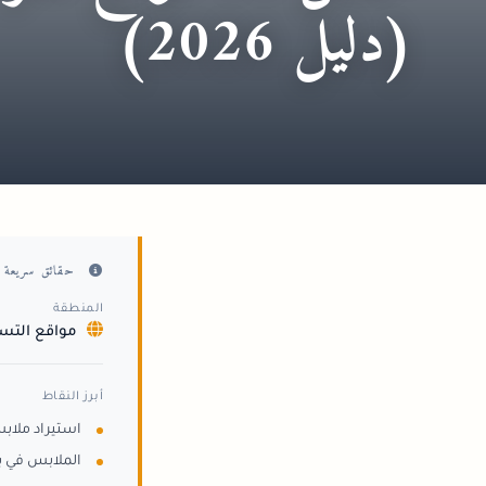
(دليل 2026)
حقائق سريعة
المنطقة
مواقع التسو
أبرز النقاط
استيراد ملاب
الملابس في ب