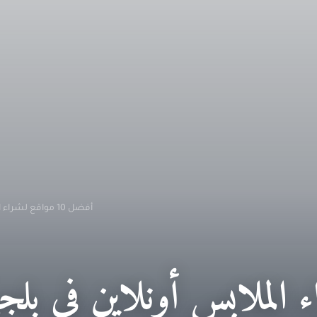
أفضل 10 مواقع لشراء الملابس أونلاين في بلجيكا (دليل 2026)
 لشراء الملابس أونلاين في بلج