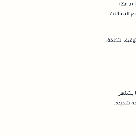
تتلاشى أيام الإرجاع غير المحدود والخالي من العواقب. بدأت الشركات الكبرى مثل زارا (Zara)
يع المجالات.
قية، التكلفة،
ا يشتهر
مة شديدة.