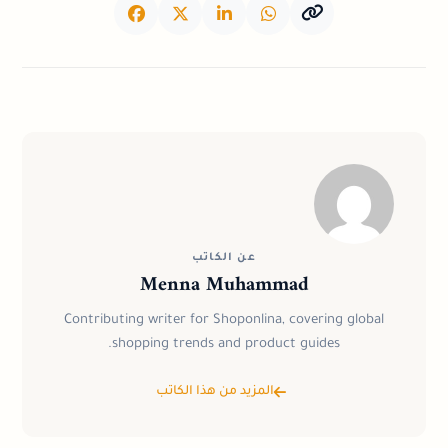
مزدحم للغاية في أوقات الذروة
منتجات معتمدة فاخرة، خاصة من اليابان
تجربة فاخرة بدلاً من التسوق اليومي
المواقع
آي إف سي
مواقع مراكز تسوق فاخرة متعددة
عن الكاتب
Menna Muhammad
Contributing writer for Shoponlina, covering global
shopping trends and product guides.
المزيد من هذا الكاتب