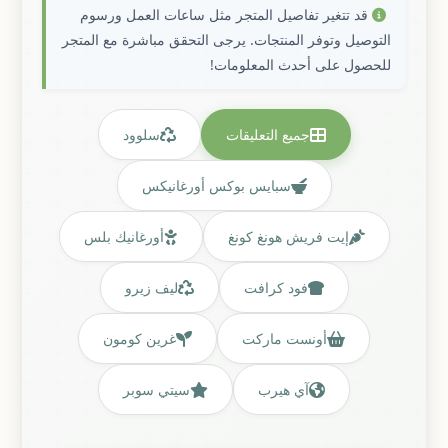
قد تتغير تفاصيل المتجر مثل ساعات العمل ورسوم
التوصيل وتوفر المنتجات. يرجى التحقق مباشرة مع المتجر
للحصول على أحدث المعلومات!
جميع التعليقات
سلوود
سبايس بوكس أورغانيكس
إيت فريش هونغ كونغ
أورغانيك بلس
فود كرافت
ليف زيرو
أونست ماركت
غرين كومون
آي هيرب
سيتي سوبر