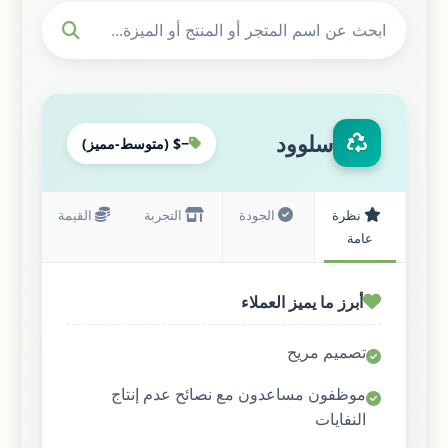
سلوود
−$ (متوسط-مميز)
نظرة
الجودة
التجربة
القيمة
عامة
أبرز ما يميز العملاء
تصميم مريح
تصميم متجر هادئ وجمالي
تشكيلة عضوية قوية في جميع أنحاء المتجر
تخطيطات واسعة
يسوق المنتجات كعضوية
موظفون مساعدون مع نصائح عدم إنتاج
النفايات
تركيز على الاستدامة
موظفون مفيدون على دراية بعدم إنتاج