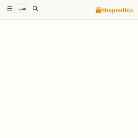
Shoponlina
AR
لتجاوز
لى
لمحتوى