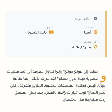
حقائق سريعة
المنطقة
النوع
آسيا
دليل التسوق
آخر تحديث
يناير 17, 2026
و
صلت إلى هونغ كونغ؟ رائع! تحاول معرفة أين تجد منتجات
عضوية جيدة بدون صداع؟ لقد مررت بذلك. إنها متاهة
أحيانًا، أليس كذلك؟ الملصقات مختلفة، المتاجر متفرقة… لكن
الخبر السار؟ توجد خيارات
رائعة
بالفعل. بعد بحثي المعمق،
أردت مشاركة هذا الاختصار.