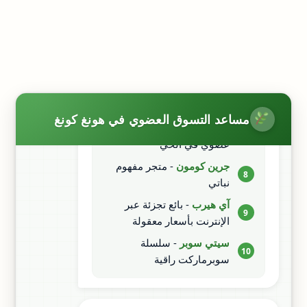
أورجانيك بلس
- سلسلة مع
4
منتجات للأطفال
فودكرافت
- متخصص في
5
الخالي من الغلوتين
ليف زيرو
- أول متجر خالٍ من
6
النفايات في هونغ كونغ
مساعد التسوق العضوي في هونغ كونغ
أونست ماركت
- متجر بقالة
7
عضوي في الحي
جرين كومون
- متجر مفهوم
8
نباتي
آي هيرب
- بائع تجزئة عبر
9
الإنترنت بأسعار معقولة
سيتي سوبر
- سلسلة
10
سوبرماركت راقية