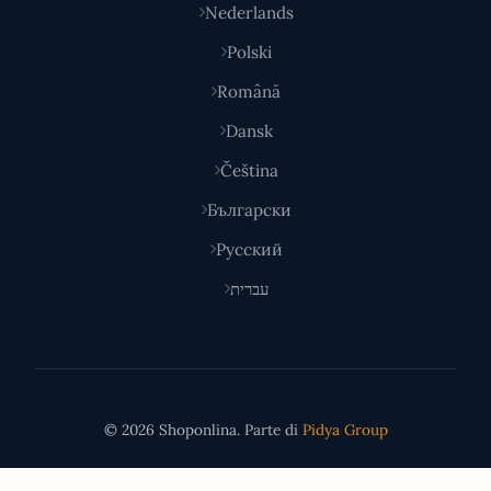
Nederlands
Polski
Română
Dansk
Čeština
Български
Русский
עברית
© 2026 Shoponlina. Parte di
Pidya Group
Fatto con
per acquirenti intelligenti in tutto il mondo