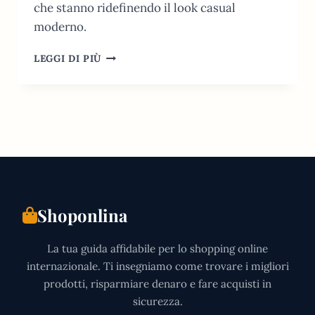
che stanno ridefinendo il look casual
moderno.
10
LEGGI DI PIÙ
NEGOZI
COME
HOLLISTER
PER
UN
GUARDAROBA
DI
CLASSE
(2026)
Shoponlina
La tua guida affidabile per lo shopping online
internazionale. Ti insegniamo come trovare i migliori
prodotti, risparmiare denaro e fare acquisti in
sicurezza.