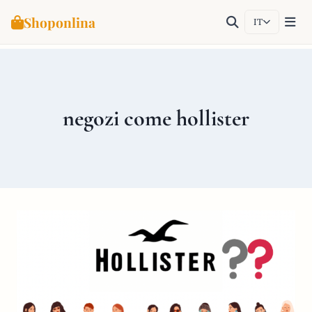
Shoponlina
IT
Salta
al
contenuto
negozi come hollister